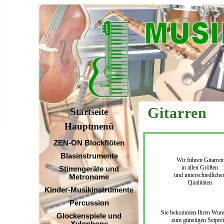
Gitarr
Startseite
Hauptmenü
ZEN-ON Blockflöten
Blasinstrumente
Wir führen Gitarren
in allen Größen
Stimmgeräte und
und unterschiedliche
Metronome
Qualitäten
Kinder-Musikinstrumente
Percussion
Sie bekommen Ihren Wuns
Glockenspiele und
zum günstigen Setprei