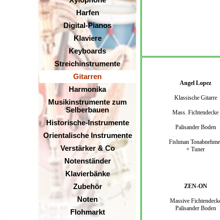
Xylophone
Harfen
Digital-Pianos
Klaviere
Keyboards
Streichinstrumente
Gitarren
Angel Lopez
Harmonika
Klassische Gitarre
Musikinstrumente zum
Selberbauen
Mass. Fichtendecke
Historische-Instrumente
Palisander Boden
Orientalische Instrumente
Fishman Tonabnehme
Verstärker & Co
+ Tuner
Notenständer
Klavierbänke
Zubehör
ZEN-ON
Noten
Massive Fichtendeck
Palisander Boden
Flohmarkt